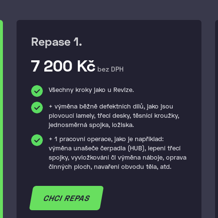
Repase 1.
7 200 Kč
bez DPH
Všechny kroky jako u Revize.
+ výměna běžně defektních dílů, jako jsou
plovoucí lamely, třecí desky, těsnící kroužky,
jednosměrná spojka, ložiska.
+ 1 pracovní operace, jako je například:
výměna unašeče čerpadla (HUB), lepení třecí
spojky, vyvložkování či výměna náboje, oprava
činných ploch, navaření obvodu těla, atd.
CHCI REPAS