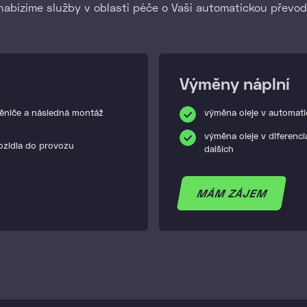
nabízíme služby v oblasti péče o Vaši automatickou převo
Výměny náplní
ěniče a následná montáž
výměna oleje v automat
výměna oleje v diferenci
vozidla do provozu
dalších
MÁM ZÁJEM