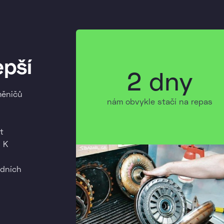
epší
2 dny
měničů
nám obvykle stačí na repas
t
 K
edních