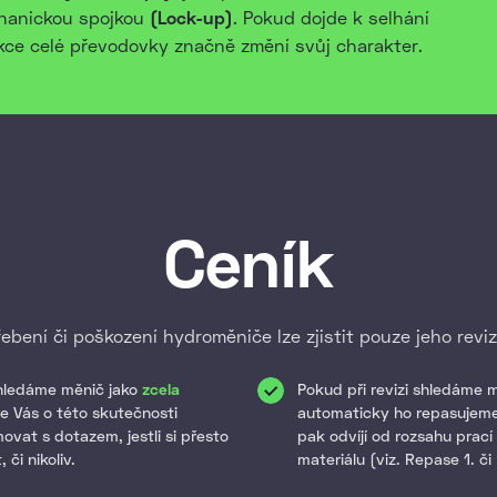
chanickou spojkou
(Lock-up)
. Pokud dojde k selhání
nkce celé převodovky značně změní svůj charakter.
Ceník
bení či poškození hydroměniče lze zjistit pouze jeho revizí
shledáme měnič jako
zcela
Pokud při revizi shledáme 
e Vás o této skutečnosti
automaticky ho repasujeme
ovat s dotazem, jestli si přesto
pak odvíjí od rozsahu prac
 či nikoliv.
materiálu (viz. Repase 1. či