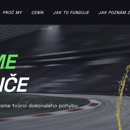
PROČ MY
CENÍK
JAK TO FUNGUJE
JAK POZNÁM 
ME
IČE
 Jsme tvůrci dokonalého pohybu