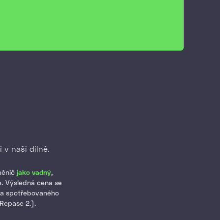
 v naší dílně.
měnič
jako vadný
,
. Výsledná cena se
í a spotřebovaného
 Repase 2.).