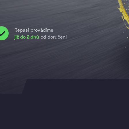
Repasi provádíme
již do 2 dnů
od doručení