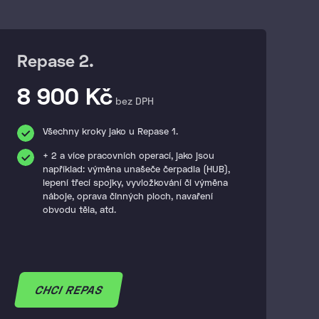
Repase 2.
8 900 Kč
bez DPH
Všechny kroky jako u Repase 1.
+ 2 a více pracovních operací, jako jsou
například: výměna unašeče čerpadla (HUB),
lepení třecí spojky, vyvložkování či výměna
náboje, oprava činných ploch, navaření
obvodu těla, atd.
CHCI REPAS