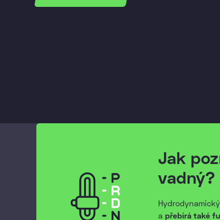
Jak poz
vadný?
Hydrodynamický
a
přebírá také f