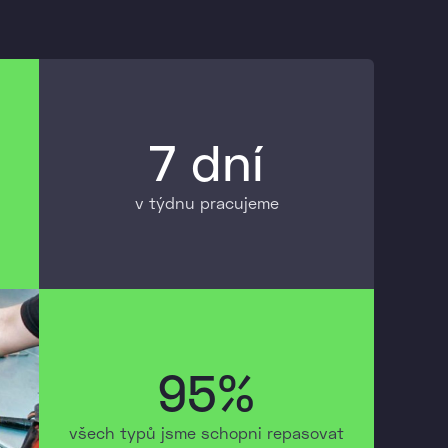
7 dní
v týdnu pracujeme
95%
všech typů jsme schopni repasovat