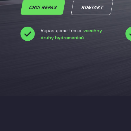
CHCI REPAS
KONTAKT
Repasujeme téměř
všechny
druhy hydroměničů