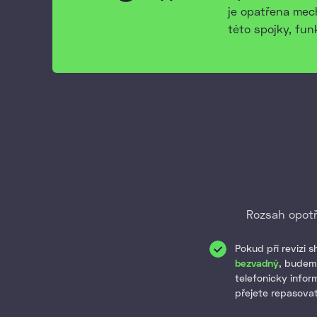
je opatřena me
této spojky, fu
Rozsah opotře
Pokud při revizi 
bezvadný
, budem
telefonicky inform
přejete repasovat,