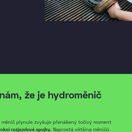
nám, že je hydroměnič
 měnič plynule zvyšuje přenášený točivý moment
unkci rozjezdové spojky
. Naprostá většina měničů