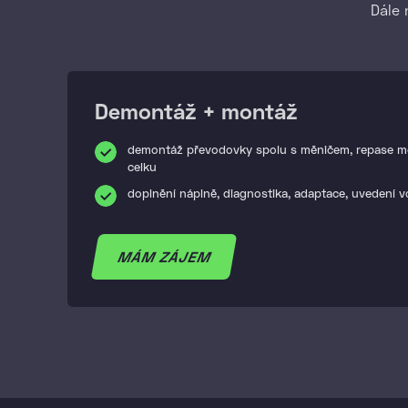
Dále 
Demontáž + montáž
demontáž převodovky spolu s měničem, repase m
celku
doplnění náplně, diagnostika, adaptace, uvedení 
MÁM ZÁJEM